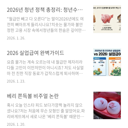
바로 내 통장에 꽂히면 얼마나 좋을까요?현실은
2026년 청년 정책 총정리: 청년수당부터 청년미래적금까지 바뀐 점 3가지
마냥 기다림의 연속이죠."도대체 언제 들어오는
거야?"하루에도 몇 번씩 은행 앱을 들락날락하고
"월급만 빼고 다 오른다"는 말이2026년에도 여
계시진 않나요?많은 분들이 2026 연말정산 환급
전히 뼈아프게 들리시나요?치솟는 물가와 불안
금 지급일을 단순히 '2월 월급날'로만 알고 계시
정한 고용 시장 속에서청년들의 한숨은 깊어만
는 경우가 많습니다. 💡 잠깐! 이 글을 꼭 읽어야
가고 있습니다.실제로 통계청 자료에 따르면,청
하는 이유 모든 회사가 같은 날 입금하지 않습니
2026. 1. 26.
년 10명 중 7명은 경제적 부담 때문에미래 계획
다.자칫하면 4월까지 기다려야 할 수도 있다는 사
을 미루고 있다고 답했습니다.하지만 절망하기에
실, 알고 계셨나요?내 돈이 증발하지 않으려면 정
2026 실업급여 완벽가이드
는 이릅니다.정부에서 발표한 2026년 청년 정책
확한 지급 시기를 체크해야..
은그 어느 때보다 파격적인 혜택을 담고 있습니
요즘 물가는 계속 오르는데 내 월급만 제자리라
다.핵심요약청년수당: 지급 대상 확대 및 사용처
다들 고민이 이만저만이 아니시죠? 저도 사실얼
유연화청년미래적금: 매칭 비율 상향 및 만기 단
마 전 친한 직장 동료가 갑작스럽게 퇴사하며함
축주거 지원: 청년 월세 지원 상시화 전환저 역시
께 실업급여를 알아보게 되었는데요.2026년부
사회초년생 시절,정보를 몰라 수백만 원의 지원
2026. 1. 23.
터는 실업급여 제도가 정말많이 바뀌었더라고요!
금을놓쳤던 뼈아픈 경험이 있습니다.여러분은 그
무려 7년 만에 상한액이오르면서 한 달 최대 204
런 실수를 반복하지 않도록,제가 직접 2026년 바
베리 쫀득볼 비주얼 논란
만 원까지 수령이가능해졌다는 놀라운 사실, 알
뀌는 정책 핵심만깔끔하게 정리해 드리겠습니다.
고 계셨나요?하지만 마냥 좋아하기엔 주의할 점
1. 2026 ..
혹시 오늘 인스타 피드 보다가깜짝 놀라지 않으
도 많아요.반복 수급자에 대한 페널티가 강화되
셨나요?저는 처음에 무슨 모형인 줄 알았어요.파
었거든요.그래서 오늘은 2026년 달라진 실업급
리바게뜨에서 새로 나온 '베리 쫀득볼' 때문인데
여의상·하한액과 신청법을 완벽 정리해 드릴게
요. 평소에 빵순이로 유명한 저인데,이건 도저히
요!단순히 금액만 오른 게 아니라 신청 절차나자
2026. 1. 20.
그냥 지나칠 수가 없더라고요.누구는 "비주얼 쇼