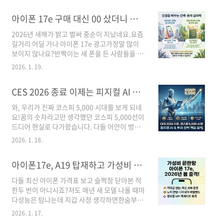
격 조건에서도 우리가 꼭 챙겨야 할 디테일이숨
크다", 누구는 "역대급이다"말이 참 많은데 제가
어있더라고요. 모르고 갔다가 허탕 치면너무 아
아이폰 17e 구매 대신 00 샀더니 인생 역전? 돈의 심리학 실전 지침
직접 사 먹어봤습니다. 하지만 사진만 보고 판단
깝잖아요? 저와 함께 1분만 투자해서내 소중한
하기엔이 녀석, 숨겨진 반전 매력이 꽤 많더라고
권리, 확실하게 챙겨보시죠!📌..
2026년 새해가 밝고 벌써 중순이 지났네요.요즘
요?지금부터 솔직하게 다 까발려 드릴게요!가볍
길거리 어딜 가나 아이폰 17e 광고가정말 많이
게 읽어보세요. 솔직히 처음엔 식욕이 돋는 비주
보이지 않나요?반짝이는 새 폰을 든 사람들을 보
얼은 아니었어요.오히려 '이걸 먹어도 되나?' 싶
면'나만 구형인가?' 싶어 마음이 헛헛해지기도 하
은 의구심이 들었죠.그런데 바로 이 독특함 때문
2026. 1. 19.
죠.저도 얼마 전까지는 그런 유혹에매번 속수무
에인스타에서 그렇게 난리가 났던 거겠죠?2. 쫀
책으로 넘어졌던 평범한 직장인이었거든요.하지
득함의 끝판왕, 맛은 어떨까?비주얼에 놀란 가슴
CES 2026 종료 이제는 피지컬 AI 시대 주식 시장 반등의 열쇠 3가지
만모건 하우절의 통찰을 깊게 만난 뒤로제 소비
을 진정시키고드디어 한 입 크게 베어 물어봤습
습관은 180도 완전히 바뀌었습니다.단순히 돈을
니다.와, ..
와, 우리가 진짜 코스피 5,000 시대를 보게 되네
안 쓰고 아끼는 차원이 아니라,내 안의 '심리'를
요!꿈의 숫자라고만 생각했던 코스피 5,000선이
다스리는 법을 배운 거죠.과연 제가 아이폰 대신
드디어 현실로 다가왔습니다. 다들 어안이 벙벙
'무엇'을 샀기에인생 역전이라는 말까지 자신 있
하시죠?어제오늘 단톡방마다 주식 이야기로 정
게 하는 걸까요?그 놀라운 변화의 시작을 지금 바
2026. 1. 18.
말 뜨겁더라고요.특히 현대차 주가가 일주일 만
로 공개합니다.💡 핵심 메시지부자가 되는 것은
에 30% 넘게 뛰며'아틀라스' 열풍을 일으키는 걸
지능의 문제가 아닙니다.남과 비교하는 마음을
아이폰17e, A19 탑재하고 가성비 끝판왕 예고 (출시일/가격 정보)
보고 있자니,드디어 '피지컬 AI'의 시대가 왔다는
끄고 내 '욕망'을어떻게 관리하느냐에 모든 답이
게 체감되네요.단순히 채팅하는 AI를 넘어, 직접
있..
다들 최신 아이폰 가격표 보고 슬쩍창 닫아본 적
움직이고일하는 로봇이 주식 시장의 새 주인공이
한두 번이 아니시죠?저도 매년 새 모델 나올 때마
된 거죠.핵심 요약: CES 2026이 남긴 투자 포인
다성능은 탐나는데 지갑 사정 생각하면한숨부터
트1. 소프트웨어를 넘어 '몸체'를 가진 피지컬 AI
나오더라고요.그런데 이번엔 분위기가 좀 다릅니
의 급부상2. 코스피 5,000 시대, 단순 기대감이
2026. 1. 17.