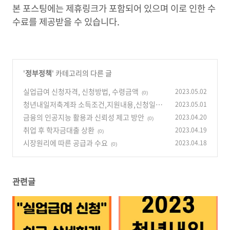
본 포스팅에는 제휴링크가 포함되어 있으며 이로 인한 수
수료를 제공받을 수 있습니다.
'
정부정책
' 카테고리의 다른 글
실업급여 신청자격, 신청방법, 수령금액
2023.05.02
(0)
청년내일저축계좌 소득조건,지원내용,신청일정
2023.05.01
금융의 인공지능 활용과 신뢰성 제고 방안
2023.04.20
(0)
(0)
취업 후 학자금대출 상환
2023.04.19
(0)
시장원리에 따른 공급과 수요
2023.04.18
(0)
관련글