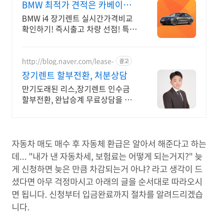
BMW 최적가 견적은 카베이
BMW 특가차량 무료견적
BMW i4 장기렌트 실시간가격비교
확인하기! 즉시출고 차량 선점! 특가
차종! 수입차 최대 할인 견적! 온라
인계약! 최적가 프로모션 차량 빠른
출고 선점하세요.
http://blog.naver.com/lease-
광고
장기렌트 할부전환, 처분상담
만기도래된 리스,장기렌트 인수금
할부전환, 완납승계 무료상담을 통
해 고민해결하세요
자동차 매도 매수 후 자동체 환급은 알아서 해준다고 하는
데... "내가 낸 자동차세, 보험료는 어떻게 되는거지?" 늦
게 신청하면 늦은 만큼 차감되는거 아냐? 라고 생각이 드
셨다면 아무 걱정마시고 아래의 글을 순서대로 따라오시
면 됩니다. 신청부터 입금완료까지 절차를 알려드리겠습
니다.