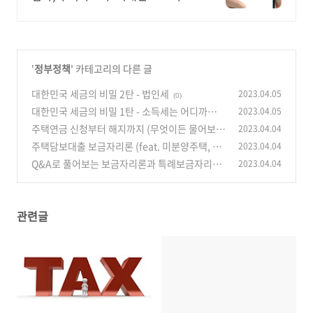
한 대출24 누구보다 빠르게 남들과
는 다르게 대출가능한 이곳! 대출24
'
정부정책
' 카테고리의 다른 글
대한민국 세금의 비밀 2탄 - 법인세
2023.04.05
(0)
대한민국 세금의 비밀 1탄 - 소득세는 어디까지
2023.04.05
알고 있나요?
주택연금 신청부터 해지까지 (무엇이든 물어보세
2023.04.04
(0)
요)
주택담보대출 보금자리론 (feat. 미분양주택, 주
2023.04.04
(0)
택연금 사전예약, 유한책임)
Q&A로 풀어보는 보금자리론과 특례보금자리론
2023.04.04
(0)
(궁금증 대해부)
(0)
관련글