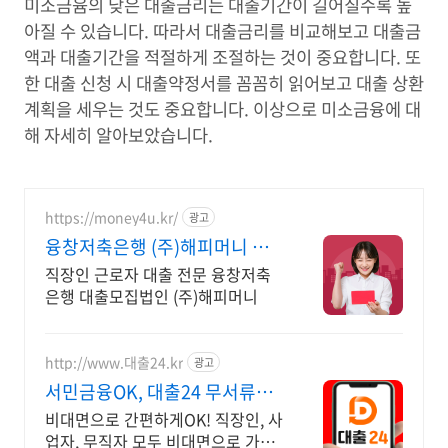
미소금윰의 낮은 대출금리는 대출기간이 길어질수록 높
아질 수 있습니다. 따라서 대출금리를 비교해보고 대출금
액과 대출기간을 적절하게 조절하는 것이 중요합니다. 또
한 대출 신청 시 대출약정서를 꼼꼼히 읽어보고 대출 상환
계획을 세우는 것도 중요합니다. 이상으로 미소금융에 대
해 자세히 알아보았습니다.
https://money4u.kr/
광고
융창저축은행 (주)해피머니 최
대 8,000만원 까지!
직장인 근로자 대출 전문 융창저축
은행 대출모집법인 (주)해피머니
http://www.대출24.kr
광고
서민금융OK, 대출24 무서류
No신용 대출가능!
비대면으로 간편하게OK! 직장인, 사
업자, 무직자 모두 비대면으로 가능