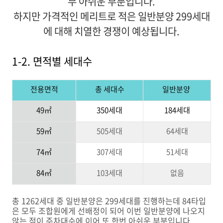
무 아쉬운 부분입니다.
하지만 가격적인 메리트로 적은 일반분양 299세대
에 대해 치열한 경쟁이 예상됩니다.
1-2. 면적별 세대수
전용면적
총 세대수
일반분양
49
㎡
350
세대
184세대
59
㎡
505
세대
64세대
74
㎡
307
세대
51세대
84
㎡
103
세대
없음
총 1262세대 중 일반분양은 299세대를 진행하는데 84타입
은 모두 조합원에게 선배정이 되어 이번 일반분양에 나오지
않는 점이 주차대수에 이어 또 한번 아쉬운 부분입니다.