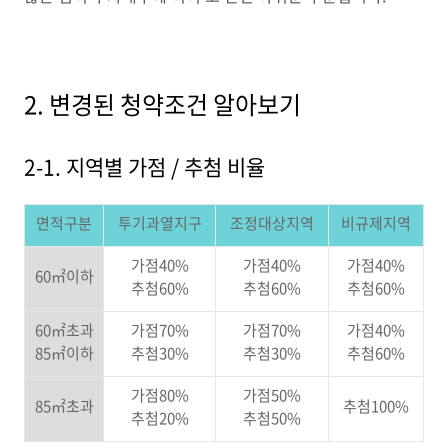
2. 변경된 청약조건 알아보기
2-1. 지역별 가점 / 추첨 비율
면적구분
투기과열지구
조정대상지역
비규제지역
가점
40%
가점
40%
가점
40%
60
㎡
이하
추첨
60%
추첨
60%
추첨
60%
60
㎡
초과
가점
70%
가점
70%
가점
40%
85
㎡
이하
추첨
30%
추첨
30%
추첨
60%
가점
80%
가점
50%
85
㎡
초과
추첨
100%
추첨
20%
추첨
50%