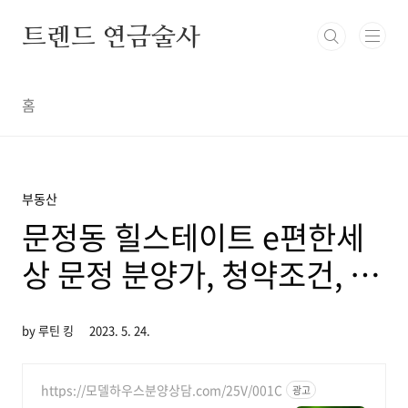
본문 바로가기
트렌드 연금술사
홈
부동산
문정동 힐스테이트 e편한세
상 문정 분양가, 청약조건, 가
격비교
by 루틴 킹
2023. 5. 24.
https://모델하우스분양상담.com/25V/001C
광고