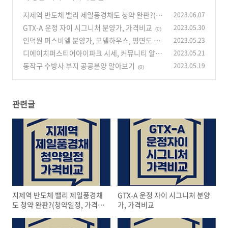
지제역 반도체 밸리 제일풍경채도 청약 완판?(청
2023.06.07
약일정, 가격비교)
GTX-A 운정 자이 시그니처 분양가, 가격비교
2023.05.30
(0)
(0)
인덕원 퍼스비엘 분양가, 모델하우스, 평면도 알
2023.05.23
아보기
디에이치퍼스티어아이파크 시세, 커뮤니티 알아
2023.05.21
(0)
보기(입주권, 분양권전매)
동작구 수방사 부지 공공분양 알아보기
2023.05.19
(0)
(0)
관련글
지제역 반도체 밸리 제일풍경채
GTX-A 운정 자이 시그니처 분양
도 청약 완판?(청약일정, 가격비
가, 가격비교
교)