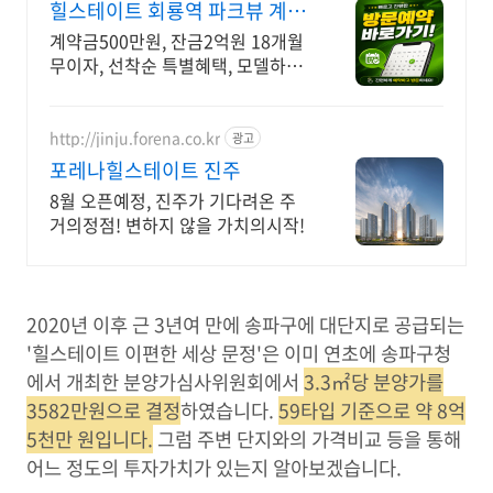
힐스테이트 회룡역 파크뷰 계약
금500만원,잔금2억유예
계약금500만원, 잔금2억원 18개월
무이자, 선착순 특별혜택, 모델하우
스방문예약
http://jinju.forena.co.kr
광고
포레나힐스테이트 진주
8월 오픈예정, 진주가 기다려온 주
거의정점! 변하지 않을 가치의시작!
2020년 이후 근 3년여 만에 송파구에 대단지로 공급되는
'힐스테이트 이편한 세상 문정'은 이미 연초에 송파구청
에서 개최한 분양가심사위원회에서
3.3㎡당 분양가를
3582만원으로 결정
하였습니다.
59타입 기준으로 약 8억
5천만 원입니다.
그럼 주변 단지와의 가격비교 등을 통해
어느 정도의 투자가치가 있는지 알아보겠습니다.