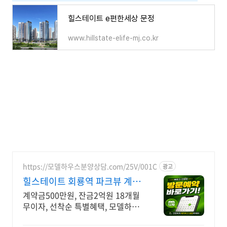
힐스테이트 e편한세상 문정
www.hillstate-elife-mj.co.kr
https://모델하우스분양상담.com/25V/001C
광고
힐스테이트 회룡역 파크뷰 계약
금500만원,잔금2억유예
계약금500만원, 잔금2억원 18개월
무이자, 선착순 특별혜택, 모델하우
스방문예약