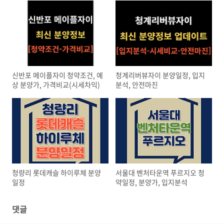
신반포 메이플자이 청약조건, 예
청계리버뷰자이 분양일정, 입지
상 분양가, 가격비교(시세차익)
분석, 안전마진
청량리 롯데캐슬 하이루체 분양
서울대 벤처타운역 푸르지오 청
일정
약일정, 분양가, 입지분석
댓글