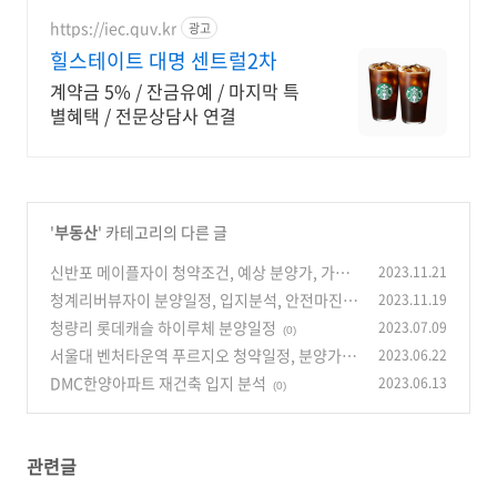
https://iec.quv.kr
광고
힐스테이트 대명 센트럴2차
계약금 5% / 잔금유예 / 마지막 특
별혜택 / 전문상담사 연결
'
부동산
' 카테고리의 다른 글
신반포 메이플자이 청약조건, 예상 분양가, 가격
2023.11.21
비교(시세차익)
청계리버뷰자이 분양일정, 입지분석, 안전마진
2023.11.19
(0)
청량리 롯데캐슬 하이루체 분양일정
2023.07.09
(0)
(0)
서울대 벤처타운역 푸르지오 청약일정, 분양가,
2023.06.22
입지분석
DMC한양아파트 재건축 입지 분석
2023.06.13
(1)
(0)
관련글