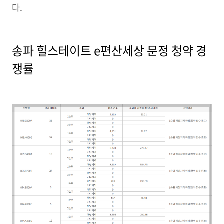
다.
송파 힐스테이트 e편산세상 문정 청약 경
쟁률